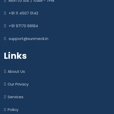
Mon to Sat / 10AM - 7PM
‎+91 11 4507 0142
+91 97170 69184
support@sunmeck.in
Links
About Us
Our Privacy
Services
Policy